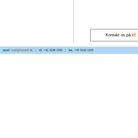
Kontakt os på
tlf
email:
mail@timeoff.dk
| tlf. +45 3538 2505 | fax. +45 3543 1320