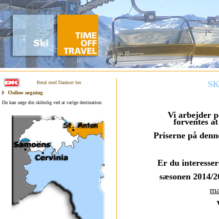
SK
Betal med Dankort her
Online søgning
Du kan søge din skibolig ved at vælge destination:
Vi arbejder 
forventes at
Priserne på denn
Er du interessere
sæsonen 2014/20
ma