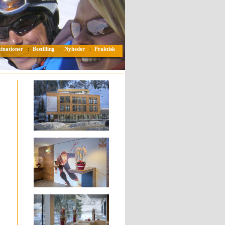
tinationer
Bestilling
Nyheder
Praktisk
:
:
: