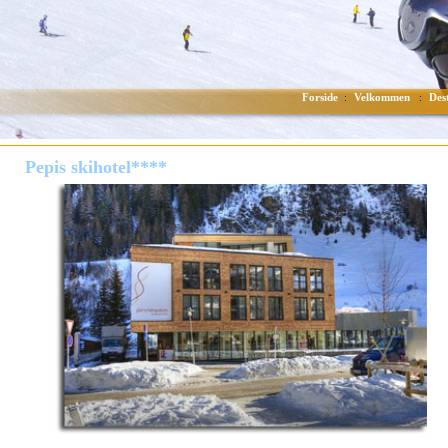
Forside
Velkommen
Des
:
:
Pepis skihotel****