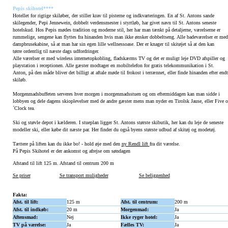
Pepis skihotel****
Hotellet for rigtige skiløber, der stiller krav til pisterne og indkvarteringen. En af St. Antons sande
skilegender, Pepi Jennewein, dobbelt verdensmester i styrtløb, har givet navn til St. Antons seneste
hotelskud. Hos Pepis mødes tradition og moderne stil, her har man tænkt på detaljerne, værelserne er
rummelige, sengene kan flyttes fra hinanden hvis man ikke ønsker dobbeltseng. Alle badeværelser er med
dampbrusekabine, så at man har sin egen lille wellnessoase. Der er knager til skitøjet så at den kan
tørre ordentlig til næste dags udfordringer.
Alle værelser er med wireless internetopkobling, fladskærms TV og det er muligt leje DVD afspiller og
playstation i receptionen. Alle gæster modtager en mobiltelefon for gratis telekommunikation i St.
Anton, på den måde bliver det billigt at aftale møde til frokost i terrænnet, eller finde hinanden efter endt
skiløb.
Morgenmadsbuffeten serveres hver morgen i morgenmadsstuen og om eftermiddagen kan man sidde i
lobbyen og dele dagens skioplevelser med de andre gæster mens man nyder en Tirolsk Jause, eller Five o
´Clock tea.
Ski og støvle depot i kælderen. I stueplan ligger St. Antons største skibutik, her kan du leje de seneste
modeller ski, eller købe dit næste par. Her finder du også byens største udbud af skitøj og modetøj.
Tættere på liften kan du ikke bo! - hold øje med den
ny Rendl lift
fra dit værelse.
På Pepis Skihotel er der ankomst og afrejse om søndagen
Afstand til lift 125 m. Afstand til centrum 200 m
Se priser
Se transport muligheder
Se beliggenhed
Fakta:
Afst. til lift:
125 m
Afst. til centrum:
200 m
Afst. til indkøb:
20 m
Morgenmad:
Ja
Aftensmad:
Nej
Ikke ryger hotel:
Ja
TV på værelse:
Ja
Fælles TV:
Ja